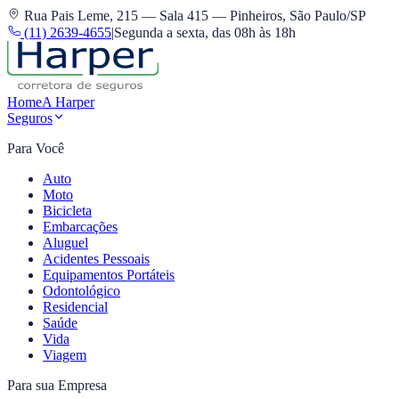
Rua Pais Leme, 215 — Sala 415 — Pinheiros, São Paulo/SP
(11) 2639-4655
|
Segunda a sexta, das 08h às 18h
Home
A Harper
Seguros
Para Você
Auto
Moto
Bicicleta
Embarcações
Aluguel
Acidentes Pessoais
Equipamentos Portáteis
Odontológico
Residencial
Saúde
Vida
Viagem
Para sua Empresa