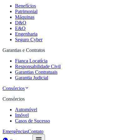
Benefícios
Patrimonial
Máquinas
D&O
E&O
Engenharia
Seguro Cyber
Garantias e Contratos
Fiança Locatícia
Responsabilidade Civil
Garantias Contratuais
Garantia Judicial
Consórcios
Consórcios
Automóvel
Imóvel
Casos de Sucesso
Emergências
Contato